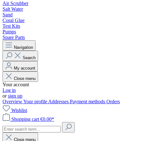
Air Scrubber
Salt Water
Sand
Coral Glue
Test Kits
Pumps
Spare Parts
Navigation
Search
My account
Close menu
Your account
Log in
or
sign up
Overview
Your profile
Addresses
Payment methods
Orders
Wishlist
Shopping cart
€0.00*
Close menu