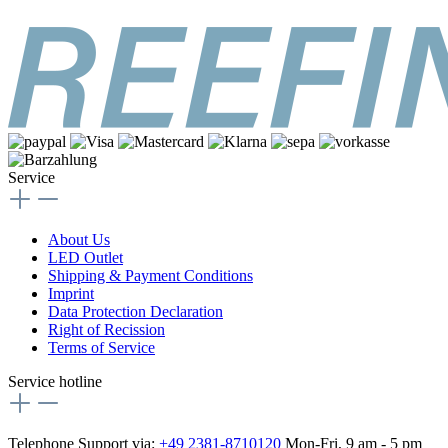
Service
About Us
LED Outlet
Shipping & Payment Conditions
Imprint
Data Protection Declaration
Right of Recission
Terms of Service
Service hotline
Telephone Support via:
+49 2381-8710120
Mon-Fri, 9 am - 5 pm