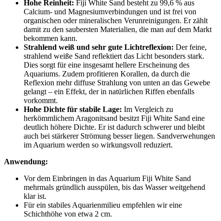
Hohe Reinheit:
Fiji White Sand besteht zu 99,6 % aus
Calcium- und Magnesiumverbindungen und ist frei von
organischen oder mineralischen Verunreinigungen. Er zählt
damit zu den saubersten Materialien, die man auf dem Markt
bekommen kann.
Strahlend weiß und sehr gute Lichtreflexion:
Der feine,
strahlend weiße Sand reflektiert das Licht besonders stark.
Dies sorgt für eine insgesamt hellere Erscheinung des
Aquariums. Zudem profitieren Korallen, da durch die
Reflexion mehr diffuse Strahlung von unten an das Gewebe
gelangt – ein Effekt, der in natürlichen Riffen ebenfalls
vorkommt.
Hohe Dichte für stabile Lage:
Im Vergleich zu
herkömmlichem Aragonitsand besitzt Fiji White Sand eine
deutlich höhere Dichte. Er ist dadurch schwerer und bleibt
auch bei stärkerer Strömung besser liegen. Sandverwehungen
im Aquarium werden so wirkungsvoll reduziert.
Anwendung:
Vor dem Einbringen in das Aquarium Fiji White Sand
mehrmals gründlich ausspülen, bis das Wasser weitgehend
klar ist.
Für ein stabiles Aquarienmilieu empfehlen wir eine
Schichthöhe von etwa 2 cm.