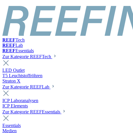
REEF
Tech
REEF
Lab
REEF
Essentials
Zur Kategorie REEFTech
LED Outlet
T5 Leuchtstoffröhren
Straton X
Zur Kategorie REEFLab
ICP Laboranalysen
ICP Elements
Zur Kategorie REEFEssentials
Essentials
Medien