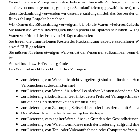
Wenn Sie diesen Vertrag widerrufen, haben wir Ihnen alle Zahlungen, die wir v
als die von uns angebotene, günstigste Standardlieferung gewählt haben), un
diese Rückzahlung verwenden wir dasselbe Zahlungsmittel, das Sie bei der ur
Rückzahlung Entgelte berechnet.
Wir können die Rückzahlung verweigern, bis wir die Waren wieder zurückerhal
Sie haben die Waren unverzüglich und in jedem Fall spätestens binnen 14 Tage
Waren vor Ablauf der Frist von 14 Tagen absenden.
Sie tragen die unmittelbaren Kosten der Rücksendung paketversandfähiger W
etwa 6 EUR geschätzt.
Sie müssen für einen etwaigen Wertverlust der Waren nur aufkommen, wenn d
ist.
Ausschluss- bzw. Erlöschensgründe
Das Widerrufsrecht besteht nicht bei Verträgen
zur Lieferung von Waren, die nicht vorgefertigt sind und für deren H
Verbrauchers zugeschnitten sind;
zur Lieferung von Waren, die schnell verderben können oder deren Ver
zur Lieferung alkoholischer Getränke, deren Preis bei Vertragsschlus
auf die der Unternehmer keinen Einfluss hat;
zur Lieferung von Zeitungen, Zeitschriften oder Illustrierten mit A
Das Widerrufsrecht erlischt vorzeitig bei Verträgen
zur Lieferung versiegelter Waren, die aus Gründen des Gesundheitssch
zur Lieferung von Waren, wenn diese nach der Lieferung aufgrund ihr
zur Lieferung von Ton- oder Videoaufnahmen oder Computersoftware in