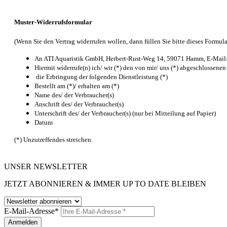
Muster-Widerrufsformular
(Wenn Sie den Vertrag widerrufen wollen, dann füllen Sie bitte dieses Formula
An ATI Aquaristik GmbH, Herbert-Rust-Weg 14, 59071 Hamm, E-Mail-A
Hiermit widerrufe(n) ich/ wir (*) den von mir/ uns (*) abgeschlossene
die Erbringung der folgenden Dienstleistung (*)
Bestellt am (*)/ erhalten am (*)
Name des/ der Verbraucher(s)
Anschrift des/ der Verbraucher(s)
Unterschrift des/ der Verbraucher(s) (nur bei Mitteilung auf Papier)
Datum
(*) Unzutreffendes streichen.
UNSER NEWSLETTER
JETZT ABONNIEREN & IMMER UP TO DATE BLEIBEN
E-Mail-Adresse*
Anmelden