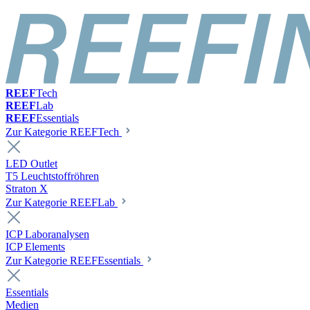
REEF
Tech
REEF
Lab
REEF
Essentials
Zur Kategorie REEFTech
LED Outlet
T5 Leuchtstoffröhren
Straton X
Zur Kategorie REEFLab
ICP Laboranalysen
ICP Elements
Zur Kategorie REEFEssentials
Essentials
Medien