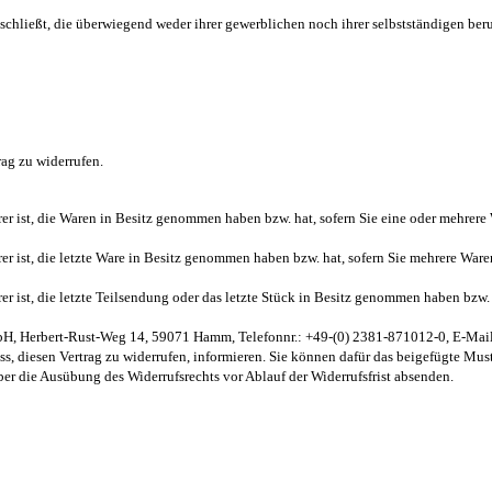
bschließt, die überwiegend weder ihrer gewerblichen noch ihrer selbstständigen be
ag zu widerrufen.
erer ist, die Waren in Besitz genommen haben bzw. hat, sofern Sie eine oder mehrer
erer ist, die letzte Ware in Besitz genommen haben bzw. hat, sofern Sie mehrere War
rer ist, die letzte Teilsendung oder das letzte Stück in Besitz genommen haben bzw.
H, Herbert-Rust-Weg 14, 59071 Hamm, Telefonnr.: +49-(0) 2381-871012-0, E-Mail-A
uss, diesen Vertrag zu widerrufen, informieren. Sie können dafür das beigefügte Mu
über die Ausübung des Widerrufsrechts vor Ablauf der Widerrufsfrist absenden.