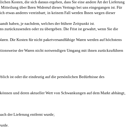
ichen Kosten, die sich daraus ergeben, dass Sie eine andere Art der Lieferung
itteilung über Ihren Widerruf dieses Vertrags bei uns eingegangen ist. Für
ich etwas anderes vereinbart; in keinem Fall werden Ihnen wegen dieser
ndt haben, je nachdem, welches der frühere Zeitpunkt ist.
ns zurückzusenden oder zu übergeben. Die Frist ist gewahrt, wenn Sie die
aren. Die Kosten für nicht paketversandfähige Waren werden auf höchstens
unktionsweise der Waren nicht notwendigen Umgang mit ihnen zurückzuführen
lich ist oder die eindeutig auf die persönlichen Bedürfnisse des
rden können und deren aktueller Wert von Schwankungen auf dem Markt abhängt,
ach der Lieferung entfernt wurde;
wurde.