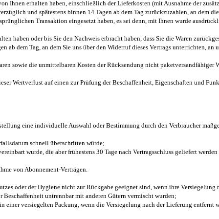
on Ihnen erhalten haben, einschließlich der Lieferkosten (mit Ausnahme der zusätzl
verzüglich und spätestens binnen 14 Tagen ab dem Tag zurückzuzahlen, an dem die M
sprünglichen Transaktion eingesetzt haben, es sei denn, mit Ihnen wurde ausdrückl
ten haben oder bis Sie den Nachweis erbracht haben, dass Sie die Waren zurückgesa
n ab dem Tag, an dem Sie uns über den Widerruf dieses Vertrags unterrichten, an u
aren sowie die unmittelbaren Kosten der Rücksendung nicht paketversandfähiger W
ieser Wertverlust auf einen zur Prüfung der Beschaffenheit, Eigenschaften und F
erstellung eine individuelle Auswahl oder Bestimmung durch den Verbraucher maßgeb
fallsdatum schnell überschritten würde;
s vereinbart wurde, die aber frühestens 30 Tage nach Vertragsschluss geliefert we
usnahme von Abonnement-Verträgen.
utzes oder der Hygiene nicht zur Rückgabe geeignet sind, wenn ihre Versiegelung n
er Beschaffenheit untrennbar mit anderen Gütern vermischt wurden;
 einer versiegelten Packung, wenn die Versiegelung nach der Lieferung entfernt 