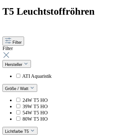
T5 Leuchtstoffröhren
Filter
Filter
Hersteller
ATI Aquaristik
Größe / Watt
24W T5 HO
39W T5 HO
54W T5 HO
80W T5 HO
Lichtfarbe T5