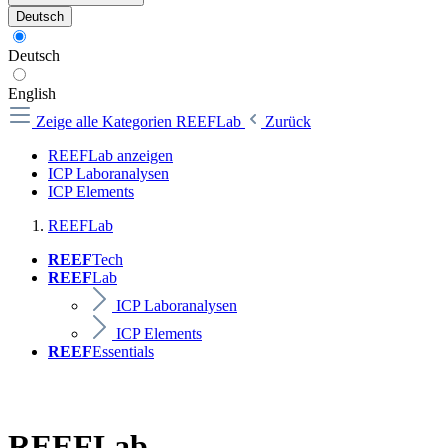
Deutsch
Deutsch
English
Zeige alle Kategorien
REEFLab
Zurück
REEFLab anzeigen
ICP Laboranalysen
ICP Elements
REEFLab
REEF
Tech
REEF
Lab
ICP Laboranalysen
ICP Elements
REEF
Essentials
REEFLab