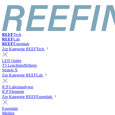
REEF
Tech
REEF
Lab
REEF
Essentials
Zur Kategorie REEFTech
LED Outlet
T5 Leuchtstoffröhren
Straton X
Zur Kategorie REEFLab
ICP Laboranalysen
ICP Elements
Zur Kategorie REEFEssentials
Essentials
Medien