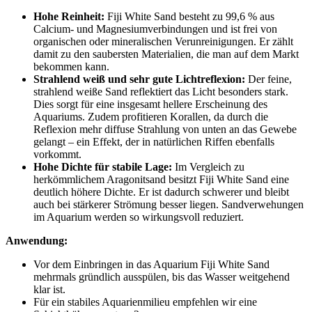
Hohe Reinheit:
Fiji White Sand besteht zu 99,6 % aus
Calcium- und Magnesiumverbindungen und ist frei von
organischen oder mineralischen Verunreinigungen. Er zählt
damit zu den saubersten Materialien, die man auf dem Markt
bekommen kann.
Strahlend weiß und sehr gute Lichtreflexion:
Der feine,
strahlend weiße Sand reflektiert das Licht besonders stark.
Dies sorgt für eine insgesamt hellere Erscheinung des
Aquariums. Zudem profitieren Korallen, da durch die
Reflexion mehr diffuse Strahlung von unten an das Gewebe
gelangt – ein Effekt, der in natürlichen Riffen ebenfalls
vorkommt.
Hohe Dichte für stabile Lage:
Im Vergleich zu
herkömmlichem Aragonitsand besitzt Fiji White Sand eine
deutlich höhere Dichte. Er ist dadurch schwerer und bleibt
auch bei stärkerer Strömung besser liegen. Sandverwehungen
im Aquarium werden so wirkungsvoll reduziert.
Anwendung:
Vor dem Einbringen in das Aquarium Fiji White Sand
mehrmals gründlich ausspülen, bis das Wasser weitgehend
klar ist.
Für ein stabiles Aquarienmilieu empfehlen wir eine