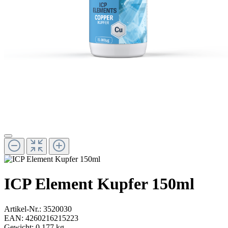
ICP Element Kupfer 150ml
Artikel-Nr.:
3520030
EAN:
4260216215223
Gewicht:
0.177 kg