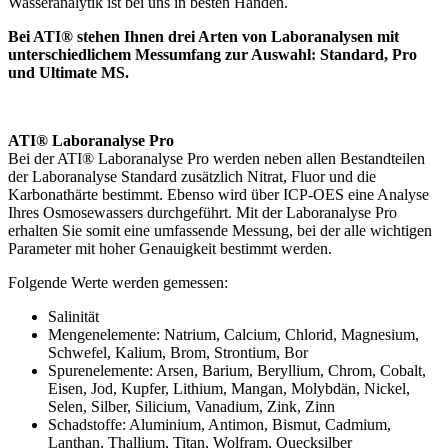
Wasseranalytik ist bei uns in besten Händen.
Bei ATI® stehen Ihnen drei Arten von Laboranalysen mit
unterschiedlichem Messumfang zur Auswahl: Standard, Pro
und Ultimate MS.
ATI® Laboranalyse Pro
Bei der ATI® Laboranalyse Pro werden neben allen Bestandteilen
der Laboranalyse Standard zusätzlich Nitrat, Fluor und die
Karbonathärte bestimmt. Ebenso wird über ICP-OES eine Analyse
Ihres Osmosewassers durchgeführt. Mit der Laboranalyse Pro
erhalten Sie somit eine umfassende Messung, bei der alle wichtigen
Parameter mit hoher Genauigkeit bestimmt werden.
Folgende Werte werden gemessen:
Salinität
Mengenelemente: Natrium, Calcium, Chlorid, Magnesium,
Schwefel, Kalium, Brom, Strontium, Bor
Spurenelemente: Arsen, Barium, Beryllium, Chrom, Cobalt,
Eisen, Jod, Kupfer, Lithium, Mangan, Molybdän, Nickel,
Selen, Silber, Silicium, Vanadium, Zink, Zinn
Schadstoffe: Aluminium, Antimon, Bismut, Cadmium,
Lanthan, Thallium, Titan, Wolfram, Quecksilber