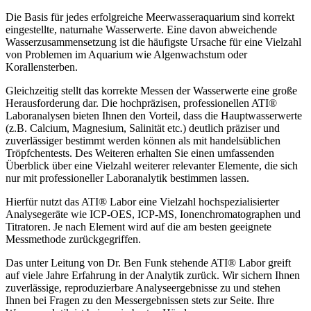
Die Basis für jedes erfolgreiche Meerwasseraquarium sind korrekt
eingestellte, naturnahe Wasserwerte. Eine davon abweichende
Wasserzusammensetzung ist die häufigste Ursache für eine Vielzahl
von Problemen im Aquarium wie Algenwachstum oder
Korallensterben.
Gleichzeitig stellt das korrekte Messen der Wasserwerte eine große
Herausforderung dar. Die hochpräzisen, professionellen ATI®
Laboranalysen bieten Ihnen den Vorteil, dass die Hauptwasserwerte
(z.B. Calcium, Magnesium, Salinität etc.) deutlich präziser und
zuverlässiger bestimmt werden können als mit handelsüblichen
Tröpfchentests. Des Weiteren erhalten Sie einen umfassenden
Überblick über eine Vielzahl weiterer relevanter Elemente, die sich
nur mit professioneller Laboranalytik bestimmen lassen.
Hierfür nutzt das ATI® Labor eine Vielzahl hochspezialisierter
Analysegeräte wie ICP-OES, ICP-MS, Ionenchromatographen und
Titratoren. Je nach Element wird auf die am besten geeignete
Messmethode zurückgegriffen.
Das unter Leitung von Dr. Ben Funk stehende ATI® Labor greift
auf viele Jahre Erfahrung in der Analytik zurück. Wir sichern Ihnen
zuverlässige, reproduzierbare Analyseergebnisse zu und stehen
Ihnen bei Fragen zu den Messergebnissen stets zur Seite. Ihre