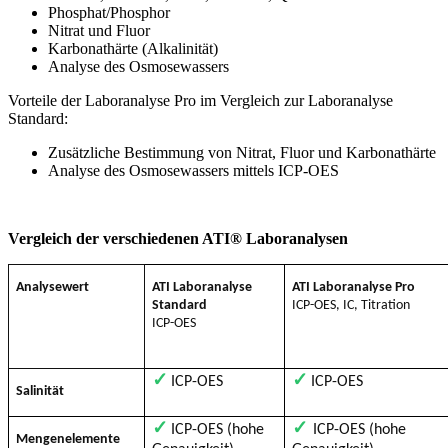
Phosphat/Phosphor
Nitrat und Fluor
Karbonathärte (Alkalinität)
Analyse des Osmosewassers
Vorteile der Laboranalyse Pro im Vergleich zur Laboranalyse
Standard:
Zusätzliche Bestimmung von Nitrat, Fluor und Karbonathärte
Analyse des Osmosewassers mittels ICP-OES
Vergleich der verschiedenen ATI® Laboranalysen
Analysewert
ATI Laboranalyse
ATI Laboranalyse Pro
Standard
ICP-OES, IC, Titration
ICP-OES
✓
✓
ICP-OES
ICP-OES
Salinität
✓
✓
ICP-OES (hohe
ICP-OES (hohe
Mengenelemente