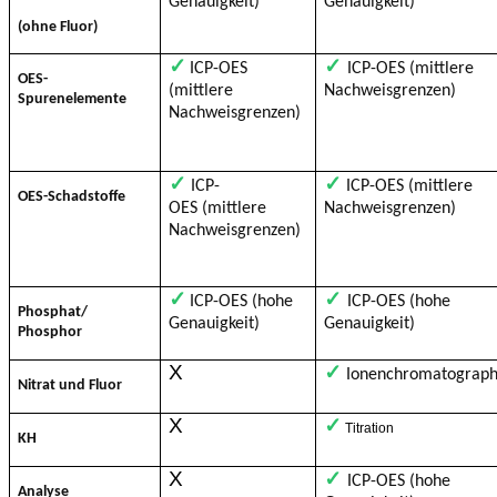
Genauigkeit)
Genauigkeit)
(ohne Fluor)
✓
✓
ICP-OES
ICP-OES (mittlere
OES-
(mittlere
Nachweisgrenzen)
Spurenelemente
Nachweisgrenzen)
✓
✓
ICP-
ICP-OES (mittlere
OES-Schadstoffe
OES (mittlere
Nachweisgrenzen)
Nachweisgrenzen)
✓
✓
ICP-OES (hohe
ICP-OES (hohe
Phosphat/
Genauigkeit)
Genauigkeit)
Phosphor
X
✓
Ionenchromatograph
Nitrat und Fluor
X
✓
Titration
KH
X
✓
ICP-OES (hohe
Analyse