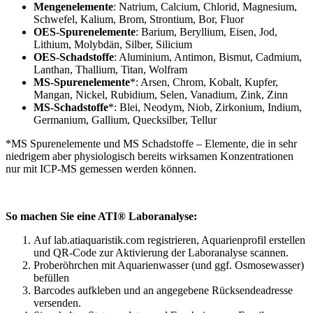
Mengenelemente
: Natrium, Calcium, Chlorid, Magnesium,
Schwefel, Kalium, Brom, Strontium, Bor, Fluor
OES-Spurenelemente
: Barium, Beryllium, Eisen, Jod,
Lithium, Molybdän, Silber, Silicium
OES-Schadstoffe
: Aluminium, Antimon, Bismut, Cadmium,
Lanthan, Thallium, Titan, Wolfram
MS-Spurenelemente
*: Arsen, Chrom, Kobalt, Kupfer,
Mangan, Nickel, Rubidium, Selen, Vanadium, Zink, Zinn
MS-Schadstoffe
*: Blei, Neodym, Niob, Zirkonium, Indium,
Germanium, Gallium, Quecksilber, Tellur
*MS Spurenelemente und MS Schadstoffe – Elemente, die in sehr
niedrigem aber physiologisch bereits wirksamen Konzentrationen
nur mit ICP-MS gemessen werden können.
So machen Sie eine ATI® Laboranalyse:
Auf lab.atiaquaristik.com registrieren, Aquarienprofil erstellen
und QR-Code zur Aktivierung der Laboranalyse scannen.
Proberöhrchen mit Aquarienwasser (und ggf. Osmosewasser)
befüllen
Barcodes aufkleben und an angegebene Rücksendeadresse
versenden.