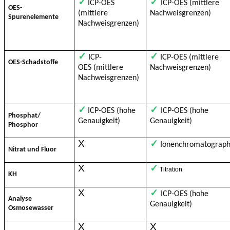
✓
✓
ICP-OES
ICP-OES (mittlere
OES-
(mittlere
Nachweisgrenzen)
Spurenelemente
Nachweisgrenzen)
✓
✓
ICP-
ICP-OES (mittlere
OES-Schadstoffe
OES (mittlere
Nachweisgrenzen)
Nachweisgrenzen)
✓
✓
ICP-OES (hohe
ICP-OES (hohe
Phosphat/
Genauigkeit)
Genauigkeit)
Phosphor
X
✓
Ionenchromatograph
Nitrat und Fluor
X
✓
Titration
KH
X
✓
ICP-OES (hohe
Analyse
Genauigkeit)
Osmosewasser
X
X