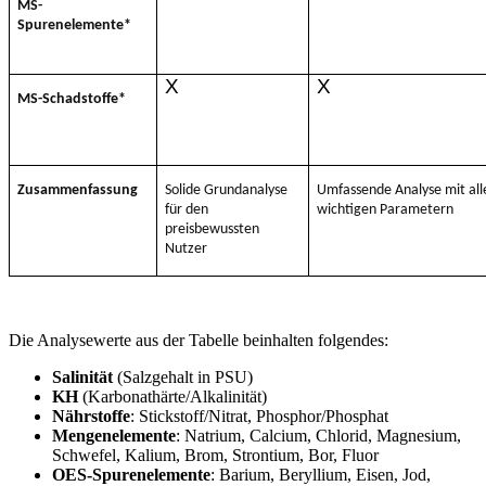
MS-
Spurenelemente*
X
X
MS-Schadstoffe*
Zusammenfassung
Solide Grundanalyse
Umfassende Analyse mit all
für den
wichtigen Parametern
preisbewussten
Nutzer
Die Analysewerte aus der Tabelle beinhalten folgendes:
Salinität
(Salzgehalt in PSU)
KH
(Karbonathärte/Alkalinität)
Nährstoffe
: Stickstoff/Nitrat, Phosphor/Phosphat
Mengenelemente
: Natrium, Calcium, Chlorid, Magnesium,
Schwefel, Kalium, Brom, Strontium, Bor, Fluor
OES-Spurenelemente
: Barium, Beryllium, Eisen, Jod,