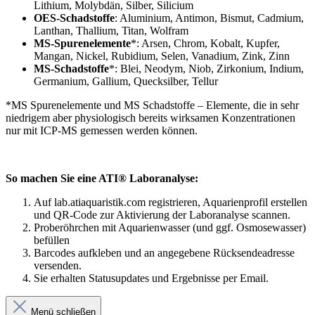
Lithium, Molybdän, Silber, Silicium
OES-Schadstoffe
: Aluminium, Antimon, Bismut, Cadmium,
Lanthan, Thallium, Titan, Wolfram
MS-Spurenelemente
*: Arsen, Chrom, Kobalt, Kupfer,
Mangan, Nickel, Rubidium, Selen, Vanadium, Zink, Zinn
MS-Schadstoffe
*: Blei, Neodym, Niob, Zirkonium, Indium,
Germanium, Gallium, Quecksilber, Tellur
*MS Spurenelemente und MS Schadstoffe – Elemente, die in sehr
niedrigem aber physiologisch bereits wirksamen Konzentrationen
nur mit ICP-MS gemessen werden können.
So machen Sie eine ATI® Laboranalyse:
Auf lab.atiaquaristik.com registrieren, Aquarienprofil erstellen
und QR-Code zur Aktivierung der Laboranalyse scannen.
Proberöhrchen mit Aquarienwasser (und ggf. Osmosewasser)
befüllen
Barcodes aufkleben und an angegebene Rücksendeadresse
versenden.
Sie erhalten Statusupdates und Ergebnisse per Email.
Menü schließen