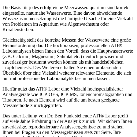
Die Basis für jedes erfolgreiche Meerwasseraquarium sind korrekt
eingestellte, naturnahe Wasserwerte. Eine davon abweichende
Wasserzusammensetzung ist die häufigste Ursache für eine Vielzahl
von Problemen im Aquarium wie Algenwachstum oder
Korallensterben.
Gleichzeitig stellt das korrekte Messen der Wasserwerte eine große
Herausforderung dar. Die hochpräzisen, professionellen ATI®
Laboranalysen bieten Ihnen den Vorteil, dass die Hauptwasserwerte
(z.B. Calcium, Magnesium, Salinität etc.) deutlich präziser und
zuverlässiger bestimmt werden können als mit handelsüblichen
Tröpfchentests. Des Weiteren erhalten Sie einen umfassenden
Überblick über eine Vielzahl weiterer relevanter Elemente, die sich
nur mit professioneller Laboranalytik bestimmen lassen.
Hierfür nutzt das ATI® Labor eine Vielzahl hochspezialisierter
Analysegeräte wie ICP-OES, ICP-MS, Ionenchromatographen und
Titratoren. Je nach Element wird auf die am besten geeignete
Messmethode zurückgegriffen.
Das unter Leitung von Dr. Ben Funk stehende ATI® Labor greift
auf viele Jahre Erfahrung in der Analytik zurück. Wir sichern Ihnen
zuverlässige, reproduzierbare Analyseergebnisse zu und stehen
Ihnen bei Fragen zu den Messergebnissen stets zur Seite. Ihre