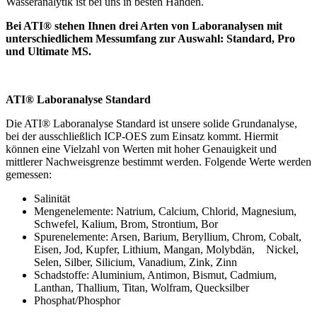
Wasseranalytik ist bei uns in besten Händen.
Bei ATI® stehen Ihnen drei Arten von Laboranalysen mit
unterschiedlichem Messumfang zur Auswahl: Standard, Pro
und Ultimate MS.
ATI® Laboranalyse Standard
Die ATI® Laboranalyse Standard ist unsere solide Grundanalyse,
bei der ausschließlich ICP-OES zum Einsatz kommt. Hiermit
können eine Vielzahl von Werten mit hoher Genauigkeit und
mittlerer Nachweisgrenze bestimmt werden. Folgende Werte werden
gemessen:
Salinität
Mengenelemente: Natrium, Calcium, Chlorid, Magnesium,
Schwefel, Kalium, Brom, Strontium, Bor
Spurenelemente: Arsen, Barium, Beryllium, Chrom, Cobalt,
Eisen, Jod, Kupfer, Lithium, Mangan, Molybdän, Nickel,
Selen, Silber, Silicium, Vanadium, Zink, Zinn
Schadstoffe: Aluminium, Antimon, Bismut, Cadmium,
Lanthan, Thallium, Titan, Wolfram, Quecksilber
Phosphat/Phosphor