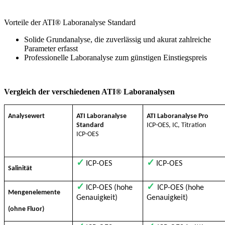
Vorteile der ATI® Laboranalyse Standard
Solide Grundanalyse, die zuverlässig und akurat zahlreiche
Parameter erfasst
Professionelle Laboranalyse zum günstigen Einstiegspreis
Vergleich der verschiedenen ATI® Laboranalysen
Analysewert
ATI Laboranalyse
ATI Laboranalyse Pro
Standard
ICP-OES, IC, Titration
ICP-OES
✓
✓
ICP-OES
ICP-OES
Salinität
✓
✓
ICP-OES (hohe
ICP-OES (hohe
Mengenelemente
Genauigkeit)
Genauigkeit)
(ohne Fluor)